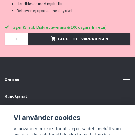
Handklovar med mjukt fluff
Behöver ej öppnas med nyckel
I lager (Snabb Diskret leverans & 100 dagars fri retur)
LÄGG TILL I VARUKORGEN
Om oss
Kundtjänst
Kontakt, Köpvillkor
Vi använder cookies
Vi använder cookies för att anpassa det innehåll som
Sociala medier
visas för dig och för att du ska få bästa tänkbara