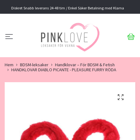
Diskret Snabb leverans 24-48 tim / Enkel Säker Betalning med Klarna
Hem
BDSM-leksaker
Handklovar – För BDSM & Fetish
HANDKLOVAR DIABLO PICANTE - PLEASURE FURRY RÖDA