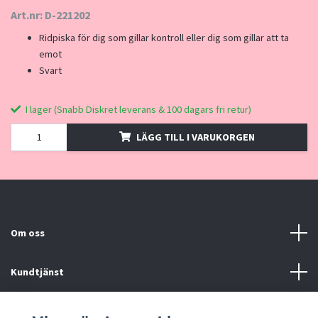
Art.nr: D-221202
Ridpiska för dig som gillar kontroll eller dig som gillar att ta
emot
Svart
I lager (Snabb Diskret leverans & 100 dagars fri retur)
LÄGG TILL I VARUKORGEN
Om oss
Kundtjänst
Kontakt, Köpvillkor