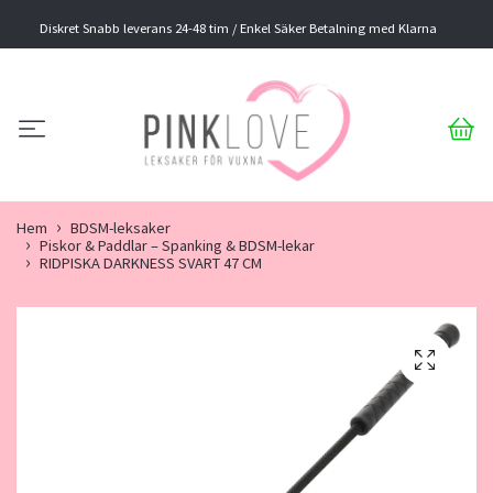
Diskret Snabb leverans 24-48 tim / Enkel Säker Betalning med Klarna
Hem
BDSM-leksaker
Piskor & Paddlar – Spanking & BDSM-lekar
RIDPISKA DARKNESS SVART 47 CM