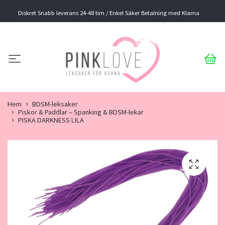
Diskret Snabb leverans 24-48 tim / Enkel Säker Betalning med Klarna
Hem
BDSM-leksaker
Piskor & Paddlar – Spanking & BDSM-lekar
PISKA DARKNESS LILA