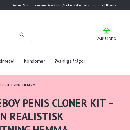
Diskret Snabb leverans 24-48 tim / Enkel Säker Betalning med Klarna
VARUKORG
lidmedel
Kondomer
❓Vanliga frågor
K AVGJUTNING HEMMA
BOY PENIS CLONER KIT –
N REALISTISK
UTNING HEMMA