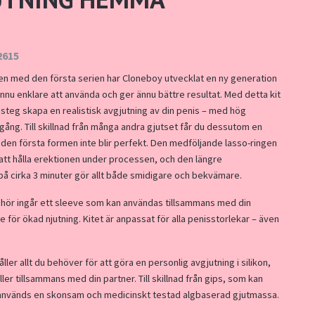
2615
en med den första serien har Cloneboy utvecklat en ny generation
ännu enklare att använda och ger ännu bättre resultat. Med detta kit
 steg skapa en realistisk avgjutning av din penis – med hög
 gång. Till skillnad från många andra gjutset får du dessutom en
den första formen inte blir perfekt. Den medföljande lasso-ringen
 att hålla erektionen under processen, och den längre
på cirka 3 minuter gör allt både smidigare och bekvämare.
ehör ingår ett sleeve som kan användas tillsammans med din
 för ökad njutning. Kitet är anpassat för alla penisstorlekar – även
ler allt du behöver för att göra en personlig avgjutning i silikon,
ller tillsammans med din partner. Till skillnad från gips, som kan
, används en skonsam och medicinskt testad algbaserad gjutmassa.