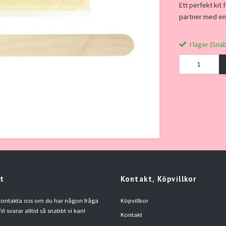
Ett perfekt kit 
partner med en 
I lager (Sna
t
Kontakt, Köpvillkor
 kontakta oss om du har någon fråga
Köpvillkor
 Vi svarar alltid så snabbt vi kan!
Kontakt