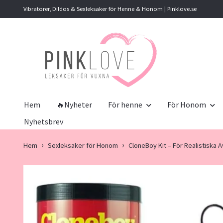
Vibratorer, Dildos & Sexleksaker för Henne & Honom | Pinklove.se
Hem
🔥Nyheter
För henne
För Honom
Nyhetsbrev
Hem
Sexleksaker för Honom
CloneBoy Kit – För Realistiska