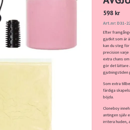
598 kr
Art.nr: D31-2
Efter framgång
gjutkit som är 
kan du steg för
precision varje
extra chans om 
gör det lättare
gjutningstiden 
Som extra tillb
färdiga skapelse
böjda.
Cloneboy innehål
antingen själv e
irritera huden