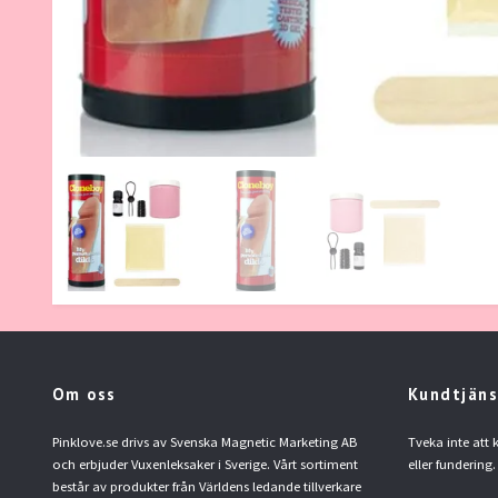
Om oss
Kundtjäns
Pinklove.se drivs av Svenska Magnetic Marketing AB
Tveka inte att
och erbjuder Vuxenleksaker i Sverige. Vårt sortiment
eller fundering.
består av produkter från Världens ledande tillverkare