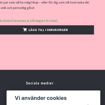
för par som vill ha roligt ihop – eller för dig som vill överraska din
unik och personlig gåva!
bb Diskret leverans & 100 dagars fri retur)
LÄGG TILL I VARUKORGEN
Sociala medier
Facebook
Vi använder cookies
Instagram