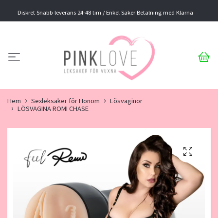
Diskret Snabb leverans 24-48 tim / Enkel Säker Betalning med Klarna
Hem
Sexleksaker för Honom
Lösvaginor
LÖSVAGINA ROMI CHASE