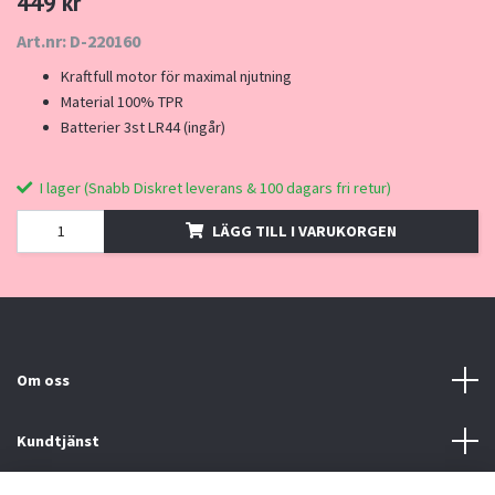
449 kr
Art.nr: D-220160
Kraftfull motor för maximal njutning
Material 100% TPR
Batterier 3st LR44 (ingår)
I lager (Snabb Diskret leverans & 100 dagars fri retur)
LÄGG TILL I VARUKORGEN
Om oss
Kundtjänst