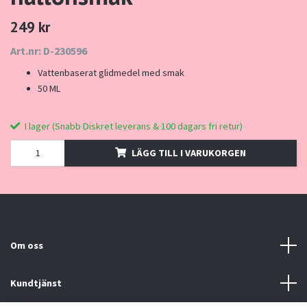
249 kr
Art.nr: D-230596
Vattenbaserat glidmedel med smak
50 ML
I lager (Snabb Diskret leverans & 100 dagars fri retur)
LÄGG TILL I VARUKORGEN
Om oss
Kundtjänst