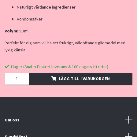
Naturligt vårdande ingredienser
Kondomsäker
Volym:
50 ml
Perfekt för dig som vill ha ett fruktigt, väldoftande glidmedel med
lyxig känsla.
I lager (Snabb Diskret leverans & 100 dagars fri retur)
LÄGG TILL I VARUKORGEN
Om oss
Kundtjänst