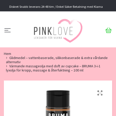
Diskret Snabb leverans 24-48 tim / Enkel Säker Betalning med Klarna
Hem
Glidmedel – vattenbaserade, silikonbaserade & extra vårdande
alternativ
Värmande massageolja med doft av cupcake – BRUMA 3-i-1
lyxolja för kropp, massage & återfuktning – 100 ml