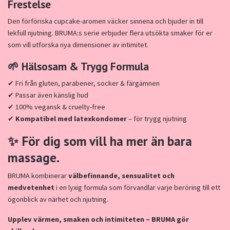
Frestelse
Den förföriska cupcake-aromen väcker sinnena och bjuder in till
lekfull njutning. BRUMA:s serie erbjuder flera utsökta smaker för er
som vill utforska nya dimensioner av intimitet.
🌱
Hälsosam & Trygg Formula
✔ Fri från gluten, parabener, socker & färgämnen
✔ Passar även känslig hud
✔ 100% vegansk & cruelty-free
✔
Kompatibel med latexkondomer
– för trygg njutning
✨ För dig som vill ha mer än bara
massage.
BRUMA kombinerar
välbefinnande, sensualitet och
medvetenhet
i en lyxig formula som förvandlar varje beröring till ett
ögonblick av närhet och njutning.
Upplev värmen, smaken och intimiteten – BRUMA gör