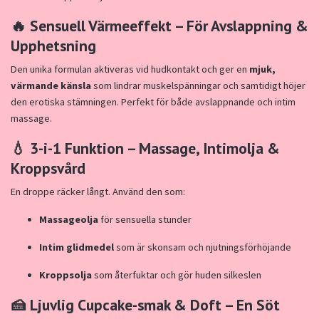
🔥
Sensuell Värmeeffekt – För Avslappning &
Upphetsning
Den unika formulan aktiveras vid hudkontakt och ger en
mjuk,
värmande känsla
som lindrar muskelspänningar och samtidigt höjer
den erotiska stämningen. Perfekt för både avslappnande och intim
massage.
💧
3-i-1 Funktion – Massage, Intimolja &
Kroppsvård
En droppe räcker långt. Använd den som:
Massageolja
för sensuella stunder
Intim glidmedel
som är skonsam och njutningsförhöjande
Kroppsolja
som återfuktar och gör huden silkeslen
🍰
Ljuvlig Cupcake-smak & Doft – En Söt