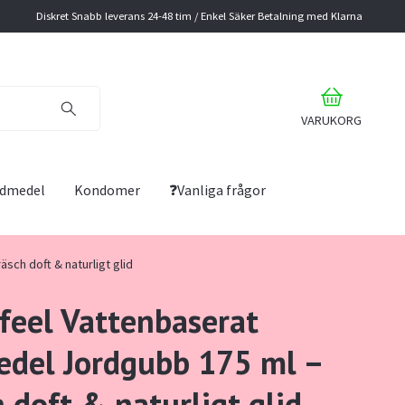
Diskret Snabb leverans 24-48 tim / Enkel Säker Betalning med Klarna
VARUKORG
lidmedel
Kondomer
❓Vanliga frågor
sch doft & naturligt glid
feel Vattenbaserat
edel Jordgubb 175 ml –
 doft & naturligt glid