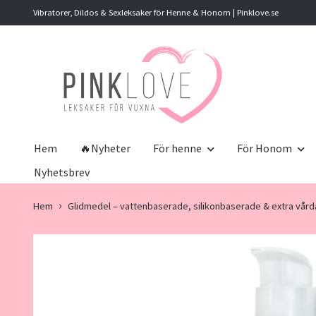
Vibratorer, Dildos & Sexleksaker för Henne & Honom | Pinklove.se
Hem
🔥Nyheter
För henne
För Honom
Nyhetsbrev
Hem
Glidmedel – vattenbaserade, silikonbaserade & extra vård