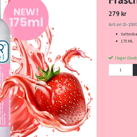
279 kr
Art.nr: D-230
Vattenb
175 ML
I lager (Sna