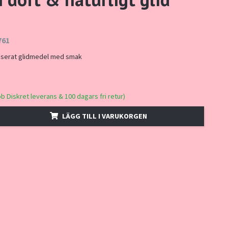
761
aserat glidmedel med smak
bb Diskret leverans & 100 dagars fri retur)
LÄGG TILL I VARUKORGEN