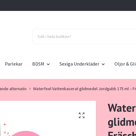
Parlekar
BDSM
Sexiga Underkläder
Oljor & G
ande alternativ
Waterfeel Vattenbaserat glidmedel Jordgubb 175 ml – Frä
Water
glidm
Fräsch