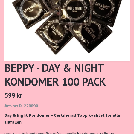
BEPPY - DAY & NIGHT
KONDOMER 100 PACK
599 kr
Art.nr: D-228890
Day & Night Kondomer – Certifierad Topp kvalitet för alla
tillfällen
Day & Night kondomer är professionella kondomer av högsta