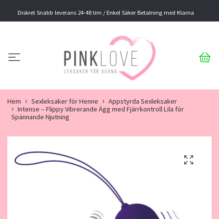
Diskret Snabb leverans 24-48 tim / Enkel Säker Betalning med Klarna
Hem
Sexleksaker för Henne
Appstyrda Sexleksaker
Intense – Flippy Vibrerande Ägg med Fjärrkontroll Lila för
Spännande Njutning