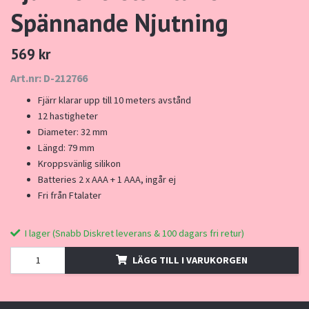
Spännande Njutning
569 kr
Art.nr: D-212766
Fjärr klarar upp till 10 meters avstånd
12 hastigheter
Diameter: 32 mm
Längd: 79 mm
Kroppsvänlig silikon
Batteries 2 x AAA + 1 AAA, ingår ej
Fri från Ftalater
I lager (Snabb Diskret leverans & 100 dagars fri retur)
LÄGG TILL I VARUKORGEN