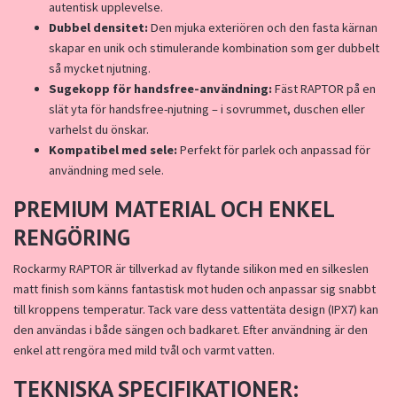
autentisk upplevelse.
Dubbel densitet:
Den mjuka exteriören och den fasta kärnan
skapar en unik och stimulerande kombination som ger dubbelt
så mycket njutning.
Sugekopp för handsfree-användning:
Fäst RAPTOR på en
slät yta för handsfree-njutning – i sovrummet, duschen eller
varhelst du önskar.
Kompatibel med sele:
Perfekt för parlek och anpassad för
användning med sele.
PREMIUM MATERIAL OCH ENKEL
RENGÖRING
Rockarmy RAPTOR är tillverkad av flytande silikon med en silkeslen
matt finish som känns fantastisk mot huden och anpassar sig snabbt
till kroppens temperatur. Tack vare dess vattentäta design (IPX7) kan
den användas i både sängen och badkaret. Efter användning är den
enkel att rengöra med mild tvål och varmt vatten.
TEKNISKA SPECIFIKATIONER: