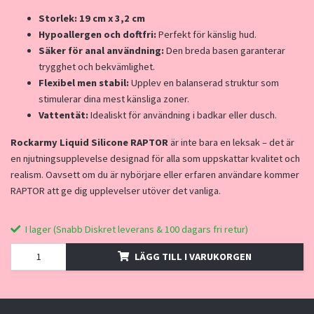
Storlek: 19 c
m x 3,2 cm
Hypoallergen och doftfri:
Perfekt för känslig hud.
Säker för anal användning:
Den breda basen garanterar
trygghet och bekvämlighet.
Flexibel men stabil:
Upplev en balanserad struktur som
stimulerar dina mest känsliga zoner.
Vattentät:
Idealiskt för användning i badkar eller dusch.
Rockarmy Liquid Silicone RAPTOR
är inte bara en leksak – det är
en njutningsupplevelse designad för alla som uppskattar kvalitet och
realism. Oavsett om du är nybörjare eller erfaren användare kommer
RAPTOR att ge dig upplevelser utöver det vanliga.
I lager (Snabb Diskret leverans & 100 dagars fri retur)
LÄGG TILL I VARUKORGEN