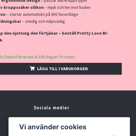
h ergonomisk design
– passar alla kroppstyper
av kroppssäker silikon
– mjuk och len mot huden
ion
– startar automatiskt på ditt favoritläge
dningsbar
– smidig och miljövänlig
p den njutning den förtjänar – beställ Pretty Love BI-
🔥
bb Diskret leverans & 100 dagars fri retur)
LÄGG TILL I VARUKORGEN
Sociala medier
Facebook
Vi använder cookies
Instagram