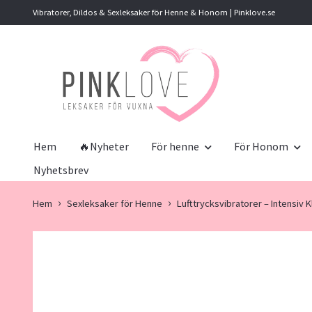
Vibratorer, Dildos & Sexleksaker för Henne & Honom | Pinklove.se
Hem
🔥Nyheter
För henne
För Honom
Nyhetsbrev
Hem
Sexleksaker för Henne
Lufttrycksvibratorer – Intensiv K