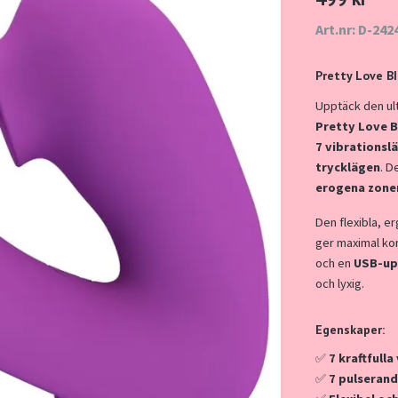
Art.nr: D-242
Pretty Love BI
Upptäck den ulti
Pretty Love 
7 vibrationsl
trycklägen
. D
erogena zone
Den flexibla, 
ger maximal ko
och en
USB-up
och lyxig.
Egenskaper:
✅
7 kraftfull
✅
7 pulserand