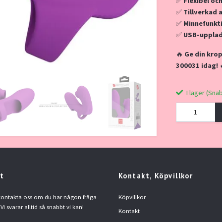
✅
Flexibel oc
✅
Tillverkad 
✅
Minnefunkt
✅
USB-upplad
🔥
Ge din krop
300031 idag!
I lager (Sna
t
Kontakt, Köpvillkor
 kontakta oss om du har någon fråga
Köpvillkor
 Vi svarar alltid så snabbt vi kan!
Kontakt