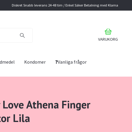
Diskret Snabb leverans 24-48 tim / Enkel Säker Betalning med Klarna
VARUKORG
lidmedel
Kondomer
❓Vanliga frågor
y Love Athena Finger
or Lila