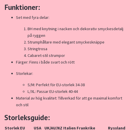
Funktioner:
Set med fyra delar:
BH med knytning i nacken och dekorativ smyckesdetalj
på ryggen
Strumphållare med elegant smyckesknäppe
Stringtrosa
Cabaret-stil strumpor
Färger: Finns i både svart och rött
Storlekar:
S/M: Perfekt för EU-storlek 34-38
L/XL: Passar EU-storlek 40-44
Material av hög kvalitet: Tillverkad för att ge maximal komfort
och stil
Storleksguide:
Storlek
EU
USA
UK/AU/NZ
Italien
Frankrike
Ryssland