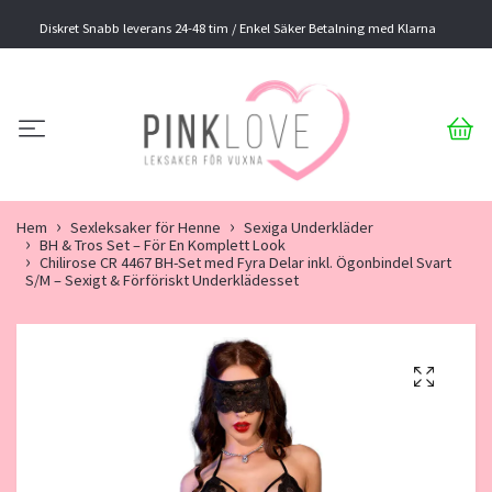
Diskret Snabb leverans 24-48 tim / Enkel Säker Betalning med Klarna
Hem
Sexleksaker för Henne
Sexiga Underkläder
BH & Tros Set – För En Komplett Look
Chilirose CR 4467 BH-Set med Fyra Delar inkl. Ögonbindel Svart
S/M – Sexigt & Förföriskt Underklädesset