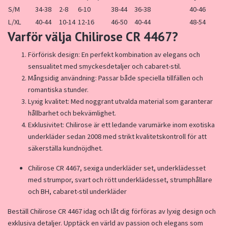
S/M
34-38
2-8
6-10
38-44
36-38
40-46
L/XL
40-44
10-14
12-16
46-50
40-44
48-54
Varför välja Chilirose CR 4467?
Förförisk design: En perfekt kombination av elegans och
sensualitet med smyckesdetaljer och cabaret-stil.
Mångsidig användning: Passar både speciella tillfällen och
romantiska stunder.
Lyxig kvalitet: Med noggrant utvalda material som garanterar
hållbarhet och bekvämlighet.
Exklusivitet: Chilirose är ett ledande varumärke inom exotiska
underkläder sedan 2008 med strikt kvalitetskontroll för att
säkerställa kundnöjdhet.
Chilirose CR 4467, sexiga underkläder set, underklädesset
med strumpor, svart och rött underklädesset, strumphållare
och BH, cabaret-stil underkläder
Beställ Chilirose CR 4467 idag och låt dig förföras av lyxig design och
exklusiva detaljer. Upptäck en värld av passion och elegans som