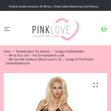
Diskret Snabb leverans 24-48 tim / Enkel Säker Betalning med Klarna
Hem
Sexleksaker för Henne
Sexiga Underkläder
BH & Tros Set – För En Komplett Look
BH-Set Me-Seduce Gloria Svart L/XL – Sexigt & Förföriskt
Underklädesset