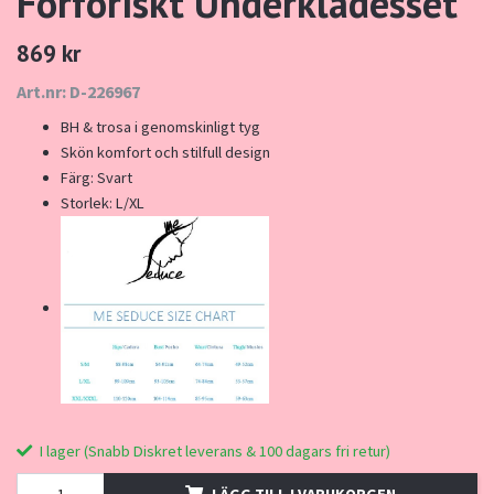
Förföriskt Underklädesset
869 kr
Art.nr: D-226967
BH & trosa i genomskinligt tyg
Skön komfort och stilfull design
Färg: Svart
Storlek: L/XL
I lager (Snabb Diskret leverans & 100 dagars fri retur)
LÄGG TILL I VARUKORGEN