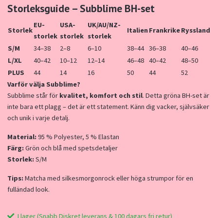
Storleksguide –
Subblime
BH-
set
EU-
USA-
UK/
AU/
NZ-
Storlek
Italien
Frankrike
Ryssland
storlek
storlek
storlek
S/
M
34–
38
2–
8
6–
10
38–
44
36–
38
40–
46
L/
XL
40–
42
10–
12
12–
14
46–
48
40–
42
48–
50
PLUS
44
14
16
50
44
52
Varför
välja
Subblime?
Subblime
står
för
kvalitet,
komfort
och
stil
.
Detta
gröna
BH-
set
är
inte
bara
ett
plagg –
det
är
ett
statement.
Känn
dig
vacker,
självsäker
och
unik
i
varje
detalj.
Material:
95 %
Polyester,
5 %
Elastan
Färg:
Grön
och
blå
med
spetsdetaljer
Storlek:
S
/M
Tips:
Matcha
med
silkesmorgonrock
eller
höga
strumpor
för
en
fulländad
look.
I lager (Snabb Diskret leverans & 100 dagars fri retur)