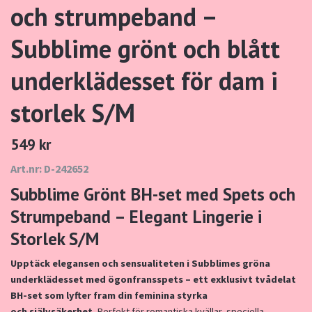
och strumpeband –
Subblime grönt och blått
underklädesset för dam i
storlek S/M
549 kr
Art.nr: D-242652
Subblime
Grönt
BH-
set
med
Spets
och
Strumpeband –
Elegant
Lingerie
i
Storlek S
/M
Upptäck
elegansen
och
sensualiteten
i
Subblimes
gröna
underklädesset
med
ögonfransspets –
ett
exklusivt
tvådelat
BH-
set
som
lyfter
fram
din
feminina
styrka
och
självsäkerhet.
Perfekt
för
romantiska
kvällar,
speciella