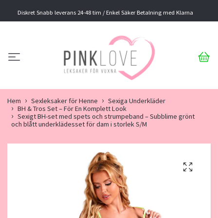
Diskret Snabb leverans 24-48 tim / Enkel Säker Betalning med Klarna
Hem
Sexleksaker för Henne
Sexiga Underkläder
BH & Tros Set – För En Komplett Look
Sexigt BH-set med spets och strumpeband – Subblime grönt
och blått underklädesset för dam i storlek S/M