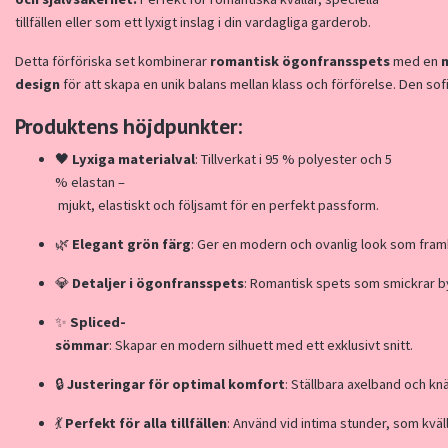
tillfällen
eller
som
ett
lyxigt
inslag
i
din
vardagliga
garderob.
Detta
förföriska
set
kombinerar
romantisk
ögonfransspets
med
en
design
för
att
skapa
en
unik
balans
mellan
klass
och
förförelse.
Den
sof
Produktens
höjdpunkter:
🖤
Lyxiga
materialval
:
Tillverkat
i
95 %
polyester
och
5
%
elastan –
mjukt,
elastiskt
och
följsamt
för
en
perfekt
passform.
🌿
Elegant
grön
färg
:
Ger
en
modern
och
ovanlig
look
som
fram
💎
Detaljer
i
ögonfransspets
:
Romantisk
spets
som
smickrar
b
✨
Spliced-
sömmar
:
Skapar
en
modern
silhuett
med
ett
exklusivt
snitt.
🔒
Justeringar
för
optimal
komfort
:
Ställbara
axelband
och
kn
💃
Perfekt
för
alla
tillfällen
:
Använd
vid
intima
stunder,
som
kväl