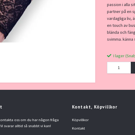
passion i alla 
partner på en sp
vardagliga liv, 
en touch av bus
blända och fän
svimma. känna s
I lager (Sna
t
Kontakt, Köpvillkor
 kontakta oss om du har någon fråga
Köpvillkor
 Vi svarar alltid så snabbt vi kan!
Kontakt