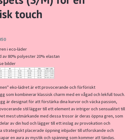
isk touch
950
en i eco-läder
ad av 80% polyester 20% elastan
se bilder
en" eko-lädret är ett provocerande och förföriskt
gg som kombinerar klassisk charm med en vågad och lekfull touch.
agg är designat för att förstärka dina kurvor och väcka passion,
cerande stil lägger till ett element av intriger och sensualitet till
Det mest utmärkande med dessa trosor är deras öppna gren, som
 delar av din hud och lägger till ett inslag av provokation och
a strategiskt placerade öppning inbjuder till utforskande och
skapar en aura av mystik och spänning som kommer att tändas.