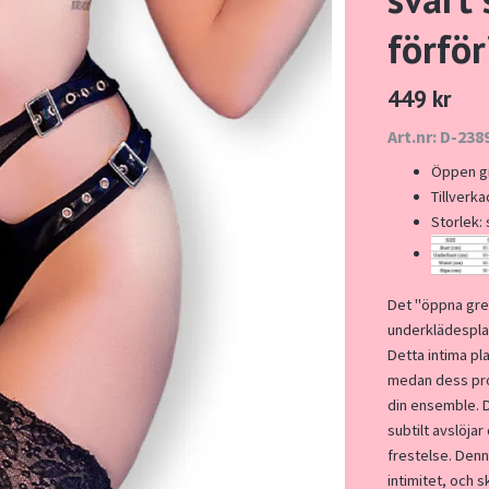
förför
449 kr
Art.nr: D-238
Öppen gr
Tillverk
Storlek: 
Det "öppna gren
underklädespla
Detta intima pl
medan dess provo
din ensemble. 
subtilt avslöjar
frestelse. Denn
intimitet, och 