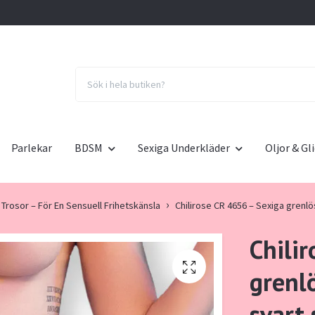
Parlekar
BDSM
Sexiga Underkläder
Oljor & G
Trosor – För En Sensuell Frihetskänsla
Chilirose CR 4656 – Sexiga grenlö
Chili
grenl
svart 