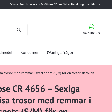
Diskret Snabb leverans 24-48 tim / Enkel Säker Betalning med Klarna
VARUKORG
lidmedel
Kondomer
❓Vanliga frågor
sa trosor med remmar i svart spets (S/M) för en förförisk touch
rose CR 4656 – Sexiga
ösa trosor med remmar i
spets (S/M) för en