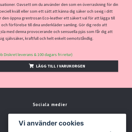
situationer. Oavsett om du använder den som en överraskning för din
eciell kväll eller som ett sätt att känna dig säker och sexig i ditt
är den öppna grentrosan Eco-leather ett säkert val för att lägga till
 och förförelse till dina underkläder samling. Gör dig redo att
gsla med denna provocerande och sensuella pjäs som får dig att
ig självsäker, kraftfull och helt enkelt oemotståndlig.
bb Diskret leverans & 100 dagars fri retur)
LÄGG TILL I VARUKORGEN
Sociala medier
Facebook
Vi använder cookies
Instagram