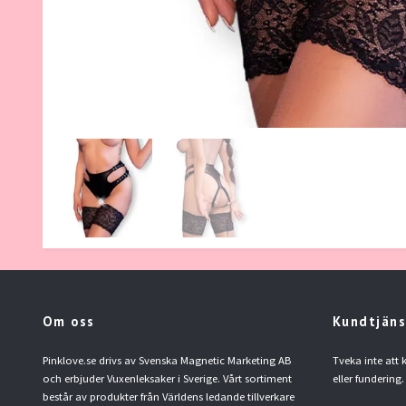
Om oss
Kundtjäns
Pinklove.se drivs av Svenska Magnetic Marketing AB
Tveka inte att
och erbjuder Vuxenleksaker i Sverige. Vårt sortiment
eller fundering.
består av produkter från Världens ledande tillverkare