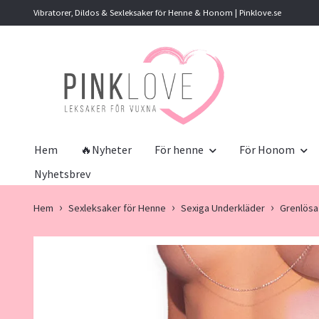
Vibratorer, Dildos & Sexleksaker för Henne & Honom | Pinklove.se
Hem
🔥Nyheter
För henne
För Honom
Nyhetsbrev
Hem
Sexleksaker för Henne
Sexiga Underkläder
Grenlösa 