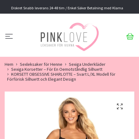
Diskret Snabb leverans 24-48 tim / Enkel Säker Betalning med Klarna
Hem
Sexleksaker för Henne
Sexiga Underkläder
Sexiga Korsetter – För En Oemotståndlig Silhuett
KORSETT OBSESSIVE SHARLOTTE – Svart L/XL Modell för
Förförisk Silhuett och Elegant Design