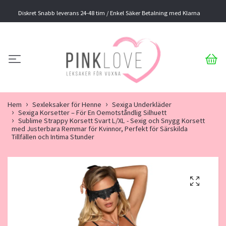
Diskret Snabb leverans 24-48 tim / Enkel Säker Betalning med Klarna
Hem
Sexleksaker för Henne
Sexiga Underkläder
Sexiga Korsetter – För En Oemotståndlig Silhuett
Sublime Strappy Korsett Svart L/XL - Sexig och Snygg Korsett
med Justerbara Remmar för Kvinnor, Perfekt för Särskilda
Tillfällen och Intima Stunder