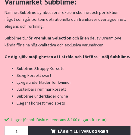
Varumärket Subblime:
Namnet Subblime symboliserar extrem skönhet och perfektion –
något som går bortom det rationella och framhäver överlägsenhet,
elegans och förfining.
Subblime tillhör
Premium Selection
och är en del av Dreamlove,
kända för sina högkvalitativa och exklusiva varumärken.
Ge dig själv möjligheten att stråla och förföra – välj Subblime.
Subblime Strappy Korsett
Sexig korsett svart
Lyxiga underkläder för kvinnor
Justerbara remmar korsett
Subblime underkläder online
Elegant korsett med spets
I lager (Snabb Diskret leverans & 100 dagars fri retur)
LÄGG TILL I VARUKORGEN