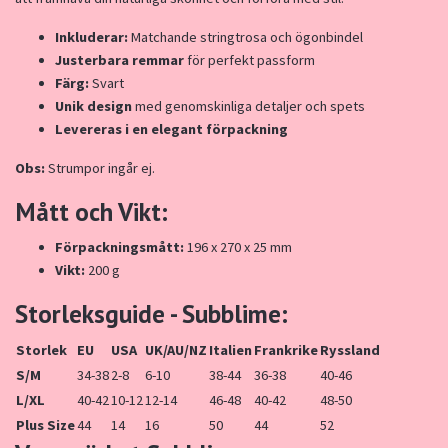
Inkluderar:
Matchande stringtrosa och ögonbindel
Justerbara remmar
för perfekt passform
Färg:
Svart
Unik design
med genomskinliga detaljer och spets
Levereras i en elegant förpackning
Obs:
Strumpor ingår ej.
Mått och Vikt:
Förpackningsmått:
196 x 270 x 25 mm
Vikt:
200 g
Storleksguide - Subblime:
Storlek
EU
USA
UK/AU/NZ
Italien
Frankrike
Ryssland
S/M
34-38
2-8
6-10
38-44
36-38
40-46
L/XL
40-42
10-12
12-14
46-48
40-42
48-50
Plus Size
44
14
16
50
44
52