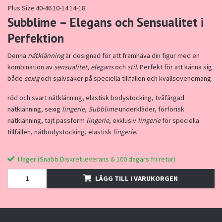
Plus Size
40-46
10-14
14-18
Subblime – Elegans och Sensualitet i
Perfektion
Denna
nätklänning
är designad för att framhäva din figur med en
kombination av
sensualitet
,
elegans
och
stil
. Perfekt för att känna sig
både
sexig
och självsäker på speciella tillfällen och kvällsevenemang.
röd och svart nätklänning, elastisk bodystocking, tvåfärgad
nätklänning, sexig
lingerie
,
Subblime
underkläder, förförisk
nätklänning, tajt passform
lingerie
, exklusiv
lingerie
för speciella
tillfällen, nätbodystocking, elastisk
lingerie
.
I lager (Snabb Diskret leverans & 100 dagars fri retur)
LÄGG TILL I VARUKORGEN