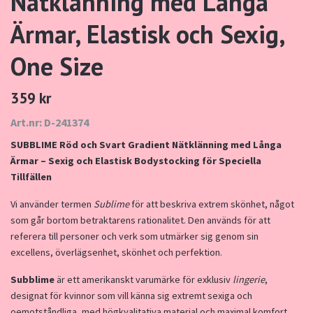
Nätklänning med Långa
Ärmar, Elastisk och Sexig,
One Size
359 kr
Art.nr: D-241374
SUBBLIME Röd och Svart Gradient Nätklänning med Långa
Ärmar – Sexig och Elastisk Bodystocking för Speciella
Tillfällen
Vi använder termen
Sublime
för att beskriva extrem skönhet, något
som går bortom betraktarens rationalitet. Den används för att
referera till personer och verk som utmärker sig genom sin
excellens, överlägsenhet, skönhet och perfektion.
Subblime
är ett amerikanskt varumärke för exklusiv
lingerie
,
designat för kvinnor som vill känna sig extremt sexiga och
oemotståndliga, med högkvalitativa material och maximal komfort.