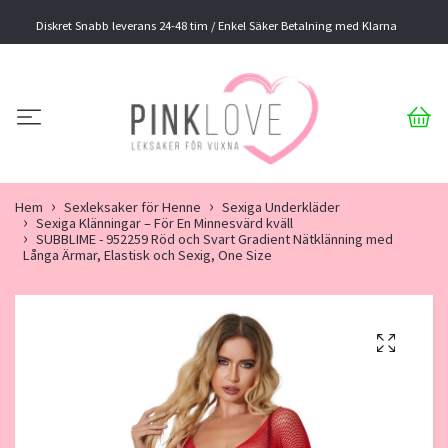
Diskret Snabb leverans 24-48 tim / Enkel Säker Betalning med Klarna
Hem
Sexleksaker för Henne
Sexiga Underkläder
Sexiga Klänningar – För En Minnesvärd kväll
SUBBLIME - 952259 Röd och Svart Gradient Nätklänning med
Långa Ärmar, Elastisk och Sexig, One Size