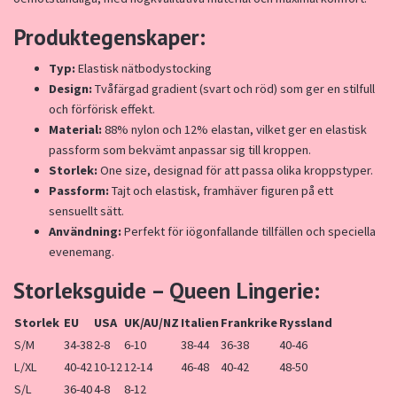
Produktegenskaper:
Typ:
Elastisk nätbodystocking
Design:
Tvåfärgad gradient (svart och röd) som ger en stilfull
och förförisk effekt.
Material:
88% nylon och 12% elastan, vilket ger en elastisk
passform som bekvämt anpassar sig till kroppen.
Storlek:
One size, designad för att passa olika kroppstyper.
Passform:
Tajt och elastisk, framhäver figuren på ett
sensuellt sätt.
Användning:
Perfekt för iögonfallande tillfällen och speciella
evenemang.
Storleksguide – Queen Lingerie:
Storlek
EU
USA
UK/AU/NZ
Italien
Frankrike
Ryssland
S/M
34-38
2-8
6-10
38-44
36-38
40-46
L/XL
40-42
10-12
12-14
46-48
40-42
48-50
S/L
36-40
4-8
8-12