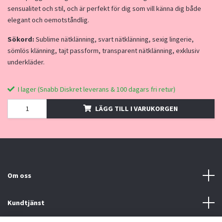
sensualitet och stil, och är perfekt för dig som vill känna dig både
elegant och oemotståndlig.
Sökord:
Sublime nätklänning, svart nätklänning, sexig lingerie,
sömlös klänning, tajt passform, transparent nätklänning, exklusiv
underkläder.
I lager (Snabb Diskret leverans & 100 dagars fri retur)
LÄGG TILL I VARUKORGEN
Om oss
Kundtjänst