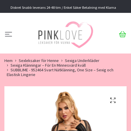
Diskret Snabb leverans 24-48 tim / Enkel Säker Betalning med Klarna
Hem
Sexleksaker för Henne
Sexiga Underkläder
Sexiga Klänningar – För En Minnesvärd kväll
SUBBLIME - 952464 Svart Nätklänning, One Size – Sexig och
Elastisk Lingerie