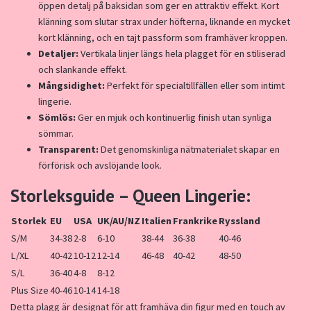
öppen detalj på baksidan som ger en attraktiv effekt. Kort
klänning som slutar strax under höfterna, liknande en mycket
kort klänning, och en tajt passform som framhäver kroppen.
Detaljer:
Vertikala linjer längs hela plagget för en stiliserad
och slankande effekt.
Mångsidighet:
Perfekt för specialtillfällen eller som intimt
lingerie.
Sömlös:
Ger en mjuk och kontinuerlig finish utan synliga
sömmar.
Transparent:
Det genomskinliga nätmaterialet skapar en
förförisk och avslöjande look.
Storleksguide – Queen Lingerie:
Storlek
EU
USA
UK/AU/NZ
Italien
Frankrike
Ryssland
S/M
34-38
2-8
6-10
38-44
36-38
40-46
L/XL
40-42
10-12
12-14
46-48
40-42
48-50
S/L
36-40
4-8
8-12
Plus Size
40-46
10-14
14-18
Detta plagg är designat för att framhäva din figur med en touch av