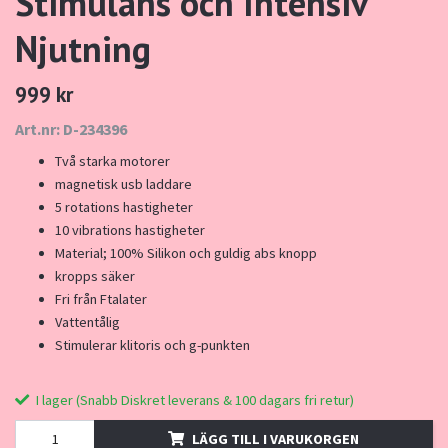
Stimulans och Intensiv
Njutning
999 kr
Art.nr: D-234396
Två starka motorer
magnetisk usb laddare
5 rotations hastigheter
10 vibrations hastigheter
Material; 100% Silikon och guldig abs knopp
kropps säker
Fri från Ftalater
Vattentålig
Stimulerar klitoris och g-punkten
I lager (Snabb Diskret leverans & 100 dagars fri retur)
LÄGG TILL I VARUKORGEN