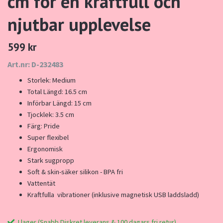
cm för en kraftfull och
njutbar upplevelse
599 kr
Art.nr: D-232483
Storlek: Medium
Total Längd: 16.5 cm
Införbar Längd: 15 cm
Tjocklek: 3.5 cm
Färg: Pride
Super flexibel
Ergonomisk
Stark sugpropp
Soft & skin-säker silikon - BPA fri
Vattentät
Kraftfulla vibrationer (inklusive magnetisk USB laddsladd)
I lager (Snabb Diskret leverans & 100 dagars fri retur)